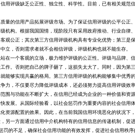
，信用评级缺乏公正性、独立性、科学性。目前，已有相关规范
高质量的信用产品拓展评级市场。为了保证信用评级的公平公正
评级机构。根据我国国情，现阶段只有采用政府推动、行业自律
果客观公正；其次第三方信用评级机构具有专业化优势；第三是
持中立，否则需求者就不会相信评级，评级机构也就不能生存。
以站在一个客观的立场，极力维护评级的公正性。评级与品牌、
级工作。否则把自己的牌子砸了，这损失太大了。同时，因为第
样就能够实现共赢的格局。第三方信用评级的机构能够集中优秀
竞争力，不仅要尽力降低评级成本，还必须努力提高信用评级效
的范围与功能在不断扩大，在信用已经成为企业的一种价值和资
加快发展。从国际经验看，以社会惩罚作为重要内容的社会信用
优化资源配置的效果。因此，在当前我国信用环境恶化的状况下
险，另一方面通过信用中介机构特有的信用信息的传递机制，促
律惩罚的不足，确保社会信用功能的有效发挥，促进社会信用秩