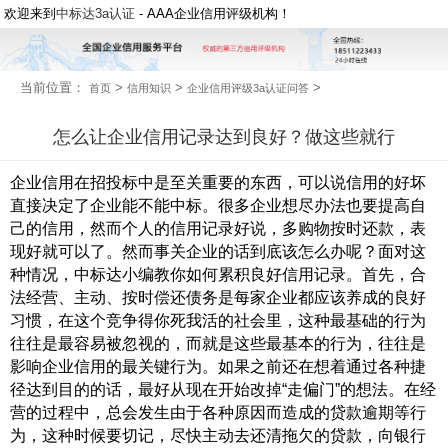
欢迎来到
中标达3a认证
- AAA企业信用评级机构！
当前位置：
>
>
>
首页
信用知识
企业信用评级3a认证问答
怎么让企业信用记录达到良好？做这些就行
企业信用在招投标中是至关重要的东西，可以说信用的好坏
直接决定了企业能不能中标。很多企业想尽办法也要提高自
己的信用，然而个人的信用记录好说，多购物按时还款，表
现好就可以了。然而事关企业的话到底该怎么办呢？面对这
种情况，中标达小编教你如何累积良好信用记录。首先，合
法经营、主动、按时偿还债务是每家企业都应该养成的良好
习惯，在这个竞争得你死我活的社会里，这种最基础的行为
往往是最容易被忽视的，而就是这些最基本的行为，往往是
影响企业信用的最关键行为。如果之前还在想着通过各种捷
径达到目的的话，最好从现在开始改掉“走偏门”的想法。在经
营的过程中，总会发生由于各种原因而造成的贷款逾期等行
为，这种时候要切记，尽快主动去还清拖欠的贷款，向银行