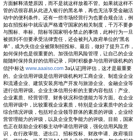
方面解释清楚原因，而不是就这样放着不管。如果就这样不
管的话很容易从此进入银行的黑名单，再也无法享受金融活
动中的便利条件。还有一些市场经营行为也要合规合法，例
如在招投标中就应该严格遵守国家的相关制度，千万不要参
与围标、串标、陪标等国家明令禁止的事情，此种行为一旦
被抓到不但要承受法律责任，还会被列入政府单位的“黑名
单”，成为失信企业被限制招投标。最后，做好了提升工作，
如何保持也是很重要的。加强信用风险管理，让自己的企业
能随时保持良好的信用记录，同时积极参与信用评级机构的
信[中标达
www.aaaiso.com
3a认证]用评估，这才是最重要
的。企业信用评级是信用评级机构对工商企业、制造业企业
和流通企业、建筑安装房地产开发与旅游企业、金融企业等
进行信用评级。企业主体信用分析的主要内容包括：产业、
企业素质、经营管理、财务状况和偿债能力等方面。在企业
信用评级中，比较重视企业素质，特别是企业素质中的企业
综合情况评级，包括对企业领导群体的素质的评级，企业经
营管理能力的评级，以及企业竞争能力的评级。目前，国家
也正在鼓励企业积极主动申请信用评级，强化信用风险意
识，在行政审批、进出口、招标投标、财政申请、政府项目